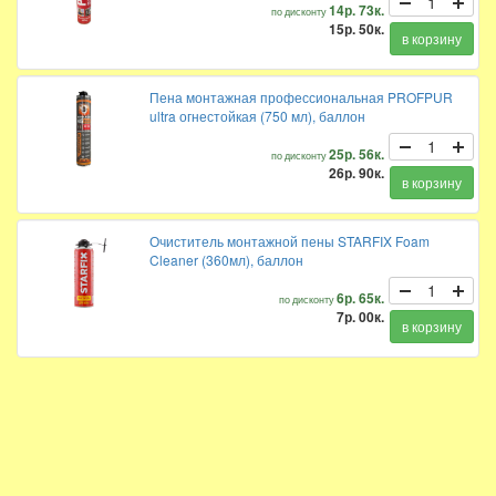
14р. 73к.
по дисконту
15р. 50к.
в корзину
Пена монтажная профессиональная PROFPUR
ultra огнестойкая (750 мл), баллон
25р. 56к.
по дисконту
26р. 90к.
в корзину
Очиститель монтажной пены STARFIX Foam
Cleaner (360мл), баллон
6р. 65к.
по дисконту
7р. 00к.
в корзину