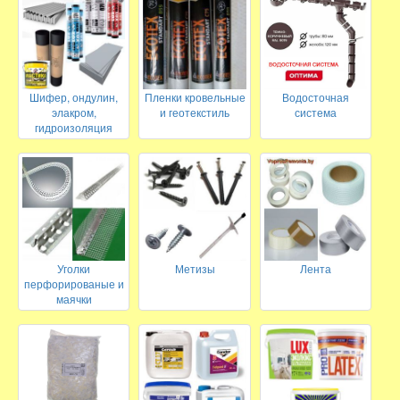
Шифер, ондулин,
Пленки кровельные
Водосточная
элакром,
и геотекстиль
система
гидроизоляция
Уголки
Метизы
Лента
перфорированые и
маячки