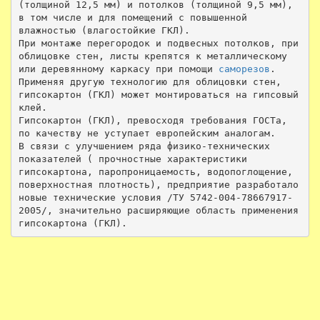
(толщиной 12,5 мм) и потолков (толщиной 9,5 мм), 
в том числе и для помещений с повышенной 
влажностью (влагостойкие ГКЛ).

При монтаже перегородок и подвесных потолков, при 
облицовке стен, листы крепятся к металлическому 
или деревянному каркасу при помощи 
саморезов
. 
Применяя другую технологию для облицовки стен, 
гипсокартон (ГКЛ) может монтироваться на гипсовый 
клей.

Гипсокартон (ГКЛ), превосходя требования ГОСТа, 
по качеству не уступает европейским аналогам.

В связи с улучшением ряда физико-технических 
показателей ( прочностные характеристики 
гипсокартона, паропроницаемость, водопоглощение, 
поверхностная плотность), предприятие разработало 
новые технические условия /ТУ 5742-004-78667917-
2005/, значительно расширяющие область применения 
гипсокартона (ГКЛ).