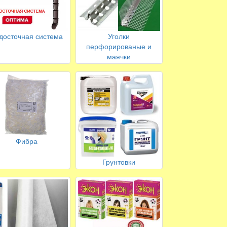
досточная система
Уголки
перфорированые и
маячки
Фибра
Грунтовки