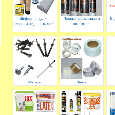
Шифер, ондулин,
Пленки кровельные и
Во
элакром, гидроизоляция
геотекстиль
Метизы
Лента