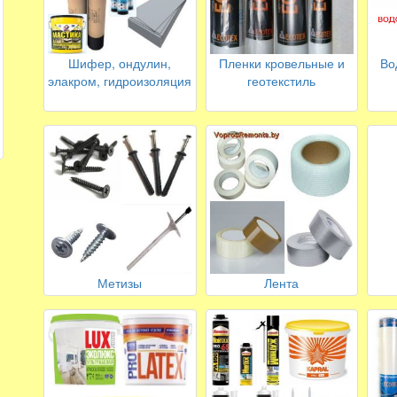
Шифер, ондулин,
Пленки кровельные и
Во
элакром, гидроизоляция
геотекстиль
Метизы
Лента