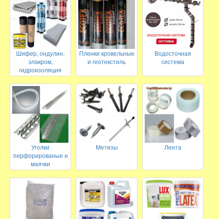
Шифер, ондулин,
Пленки кровельные
Водосточная
элакром,
и геотекстиль
система
гидроизоляция
Уголки
Метизы
Лента
перфорированые и
маячки