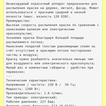
Безвоздушный окрасочный аппарат предназначен для 
распыления краски на дерево, металл, фасад. Может 
использоваться с красками средней и низкой 
вязкости (макс. вязкость 120 DIN).

Преимущества:

Высокая скорость распыления краски по сравнению с 
нанесением валиком или электрическим 
краскопультом;

Экономия краски благодаря большой площади 
распыляемого потока;

Нанесение покрытий толстым равномерным слоем за 
счёт отсутствия в красящем потоке посторонних 
частиц и воздуха;

Краску нужно разбавлять значительно меньше чем 
для воздушного или электрического краскопульта;

Малый вес и компактные габариты - удобство при 
перевозке;

---

Технические характеристики:

Напряжение / частота: 230 В /  50 Гц;

Мощность: 1200 Вт;

Производительность: 1.6 л/мин;

Тип привода: электрический;

Рабочее давление: 227 Бар;

Диаметр сопла форсунки: 517 (0,017");
