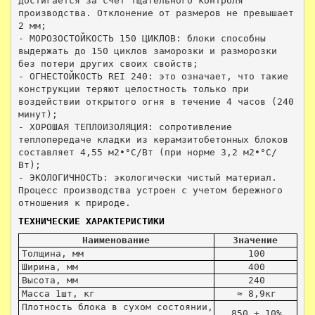
достигается за счет тщательного контроля 
производства. Отклонение от размеров не превышает 
2 мм;

- МОРОЗОСТОЙКОСТЬ 150 ЦИКЛОВ: блоки способны 
выдержать до 150 циклов заморозки и разморозки 
без потери других своих свойств;

- ОГНЕСТОЙКОСТЬ REI 240: это означает, что такие 
конструкции теряют целостность только при 
воздействии открытого огня в течение 4 часов (240 
минут);

- ХОРОШАЯ ТЕПЛОИЗОЛЯЦИЯ: сопротивление 
теплопередаче кладки из керамзитобетонных блоков 
составляет 4,55 м2∙°С/Вт (при норме 3,2 м2∙°С/
Вт);

- ЭКОЛОГИЧНОСТЬ: экологически чистый материал. 
Процесс производства устроен с учетом бережного 
ТЕХНИЧЕСКИЕ ХАРАКТЕРИСТИКИ
Наименование
Значение
Толщина, мм
100
Ширина, мм
400
Высота, мм
240
Масса 1шт, кг
≈ 8,9кг
Плотность блока в сухом состоянии, 
850 ± 10%