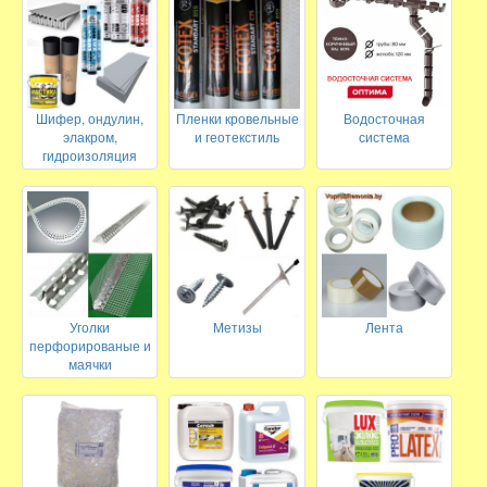
Шифер, ондулин,
Пленки кровельные
Водосточная
элакром,
и геотекстиль
система
гидроизоляция
Уголки
Метизы
Лента
перфорированые и
маячки