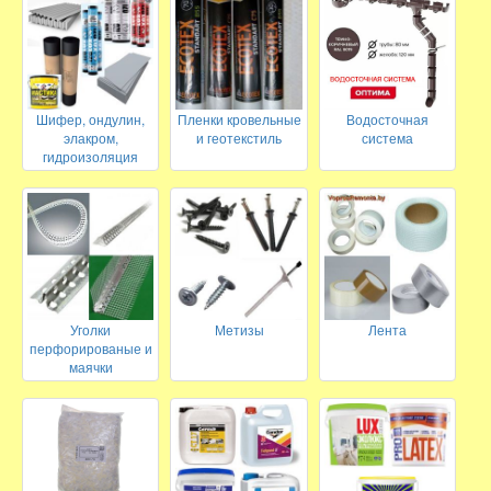
Шифер, ондулин,
Пленки кровельные
Водосточная
элакром,
и геотекстиль
система
гидроизоляция
Уголки
Метизы
Лента
перфорированые и
маячки