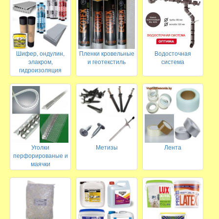
Шифер, ондулин,
Пленки кровельные
Водосточная
элакром,
и геотекстиль
система
гидроизоляция
Уголки
Метизы
Лента
перфорированые и
маячки