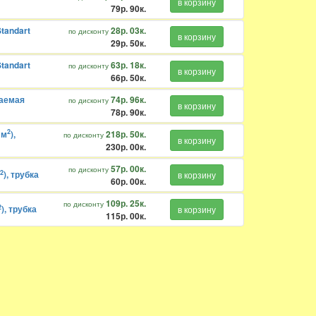
в корзину
79р. 90к.
tandart
28р. 03к.
по дисконту
в корзину
29р. 50к.
tandart
63р. 18к.
по дисконту
в корзину
66р. 50к.
цаемая
74р. 96к.
по дисконту
в корзину
78р. 90к.
2
 м
),
218р. 50к.
по дисконту
в корзину
230р. 00к.
57р. 00к.
по дисконту
2
), трубка
в корзину
60р. 00к.
109р. 25к.
по дисконту
2
), трубка
в корзину
115р. 00к.