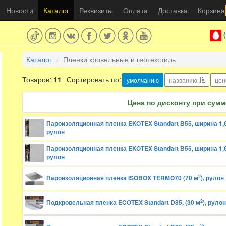
Новости
Каталог
Реквизиты
Оплата
Доставка
Корзина
Каталог
Пленки кровельные и геотекстиль
Товаров:
11
Сортировать по:
умолчанию
названию
це
Цена по дисконту при сумме
Пароизоляционная пленка EKOTEX Standart В55, ширина 1,6
рулон
Пароизоляционная пленка EKOTEX Standart В55, ширина 1,6
рулон
2
Пароизоляционная пленка ISOBOX TERMO70 (70 м
), рулон
2
Подкровельная пленка ECOTEX Standart D85, (30 м
), рулон
2